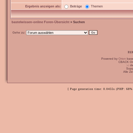
Ergebnis anzeigen als:
Beiträge
Themen
bastelwissen-online Foren-Übersicht
» Suchen
Gehe zu:
313
Powered by
Orion
bas
CBACK Ori
:-: 
Supp
Alle Z
[ Page generation time: 0.0455s (PHP: 68% 