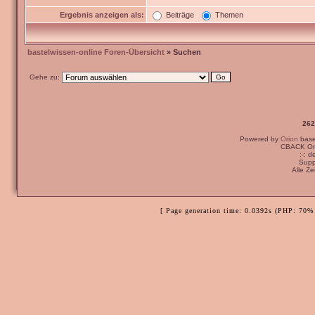
Ergebnis anzeigen als:
Beiträge
Themen
bastelwissen-online Foren-Übersicht
» Suchen
Gehe zu:
262
Powered by
Orion
bas
CBACK Ori
:-: 
Supp
Alle Z
[ Page generation time: 0.0392s (PHP: 70% 