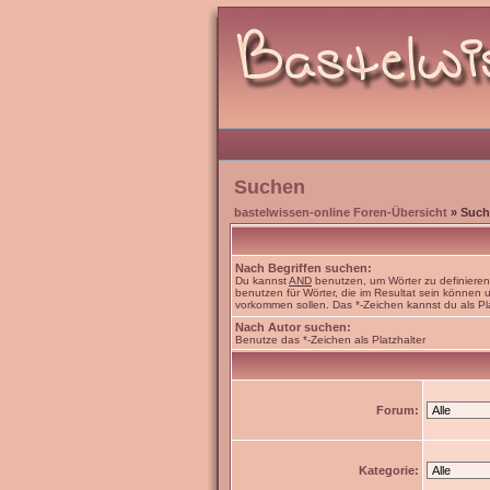
Suchen
bastelwissen-online Foren-Übersicht
» Such
Nach Begriffen suchen:
Du kannst
AND
benutzen, um Wörter zu definiere
benutzen für Wörter, die im Resultat sein können
vorkommen sollen. Das *-Zeichen kannst du als Pl
Nach Autor suchen:
Benutze das *-Zeichen als Platzhalter
Forum:
Kategorie: