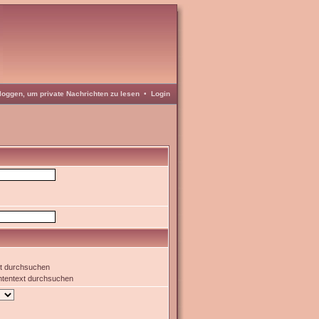
loggen, um private Nachrichten zu lesen
•
Login
xt durchsuchen
htentext durchsuchen