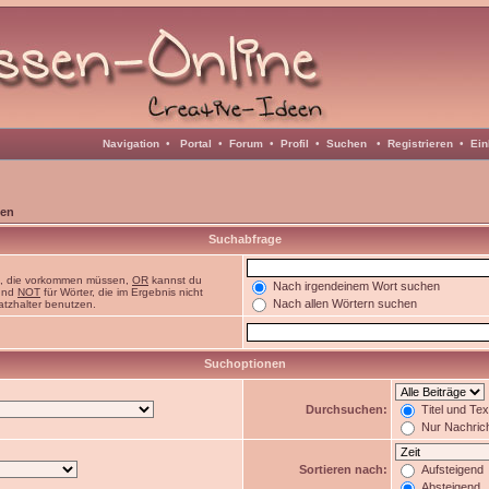
Navigation
•
Portal
•
Forum
•
Profil
•
Suchen
•
Registrieren
•
Ein
en
Suchabfrage
n, die vorkommen müssen,
OR
kannst du
Nach irgendeinem Wort suchen
 und
NOT
für Wörter, die im Ergebnis nicht
Nach allen Wörtern suchen
atzhalter benutzen.
Suchoptionen
Durchsuchen:
Titel und Te
Nur Nachric
Sortieren nach:
Aufsteigend
Absteigend