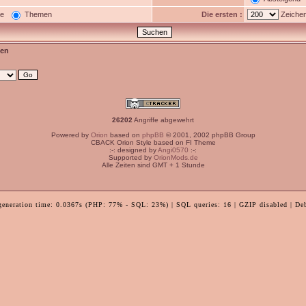
ge
Themen
Die ersten :
Zeichen
en
26202
Angriffe abgewehrt
Powered by
Orion
based on
phpBB
© 2001, 2002 phpBB Group
CBACK Orion Style based on FI Theme
:-: designed by
Angi0570
:-:
Supported by
OrionMods.de
Alle Zeiten sind GMT + 1 Stunde
generation time: 0.0367s (PHP: 77% - SQL: 23%) | SQL queries: 16 | GZIP disabled | De