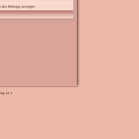
 des Beitrags anzeigen
bug on ]