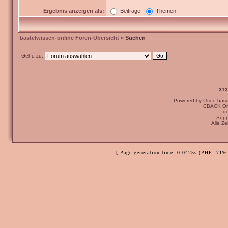
Ergebnis anzeigen als:
Beiträge
Themen
bastelwissen-online Foren-Übersicht
» Suchen
Gehe zu:
313
Powered by
Orion
bas
CBACK Ori
:-: 
Supp
Alle Z
[ Page generation time: 0.0425s (PHP: 71% 