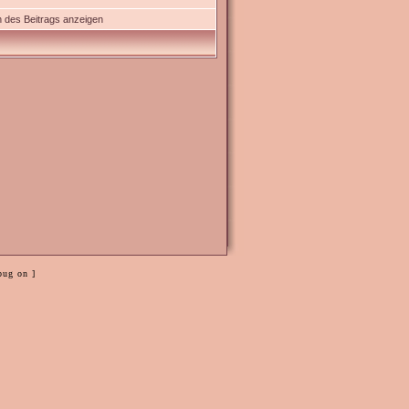
 des Beitrags anzeigen
bug on ]