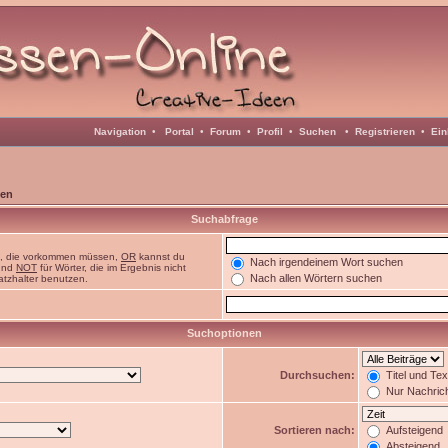
Navigation
•
Portal
•
Forum
•
Profil
•
Suchen
•
Registrieren
•
Ein
en
Suchabfrage
n, die vorkommen müssen,
OR
kannst du
Nach irgendeinem Wort suchen
 und
NOT
für Wörter, die im Ergebnis nicht
Nach allen Wörtern suchen
atzhalter benutzen.
Suchoptionen
Durchsuchen:
Titel und Te
Nur Nachric
Sortieren nach:
Aufsteigend
Absteigend