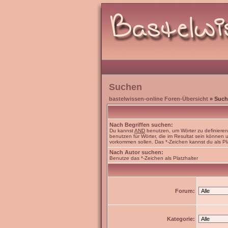
Suchen
bastelwissen-online Foren-Übersicht
» Such
Nach Begriffen suchen:
Du kannst
AND
benutzen, um Wörter zu definiere
benutzen für Wörter, die im Resultat sein können
vorkommen sollen. Das *-Zeichen kannst du als Pl
Nach Autor suchen:
Benutze das *-Zeichen als Platzhalter
Forum:
Kategorie: