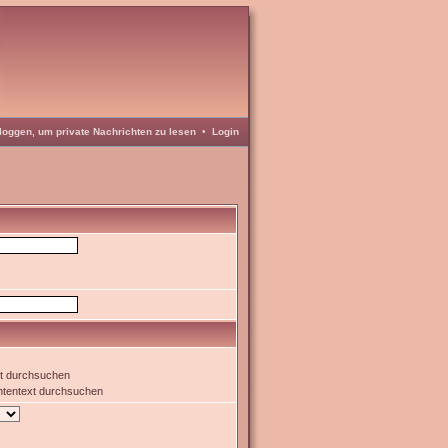
loggen, um private Nachrichten zu lesen
•
Login
xt durchsuchen
htentext durchsuchen