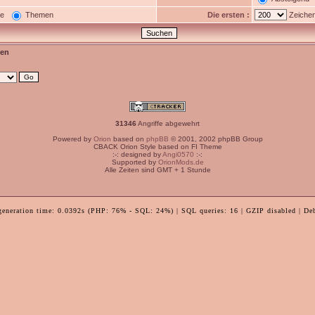
ge
Themen
Die ersten :
Zeichen
en
31346
Angriffe abgewehrt
Powered by
Orion
based on
phpBB
© 2001, 2002 phpBB Group
CBACK Orion Style based on FI Theme
:-: designed by
Angi0570
:-:
Supported by
OrionMods.de
Alle Zeiten sind GMT + 1 Stunde
generation time: 0.0392s (PHP: 76% - SQL: 24%) | SQL queries: 16 | GZIP disabled | De