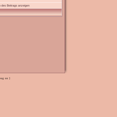
 des Beitrags anzeigen
bug on ]