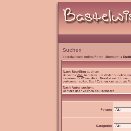
Suchen
bastelwissen-online Foren-Übersicht
» Such
Nach Begriffen suchen:
Du kannst
AND
benutzen, um Wörter zu definiere
benutzen für Wörter, die im Resultat sein können
vorkommen sollen. Das *-Zeichen kannst du als Pl
Nach Autor suchen:
Benutze das *-Zeichen als Platzhalter
Forum:
Kategorie: