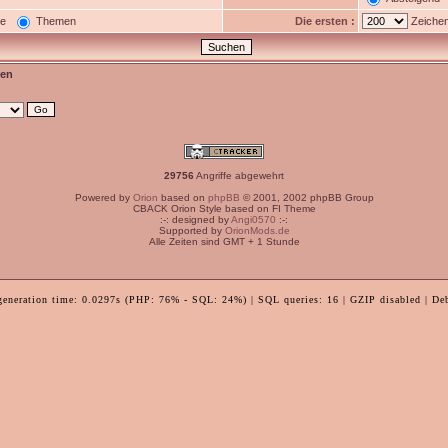
ge
Themen
Die ersten :
Zeichen
en
29756
Angriffe abgewehrt
Powered by
Orion
based on
phpBB
© 2001, 2002 phpBB Group
CBACK Orion Style based on FI Theme
:-: designed by
Angi0570
:-:
Supported by
OrionMods.de
Alle Zeiten sind GMT + 1 Stunde
generation time: 0.0297s (PHP: 76% - SQL: 24%) | SQL queries: 16 | GZIP disabled | De