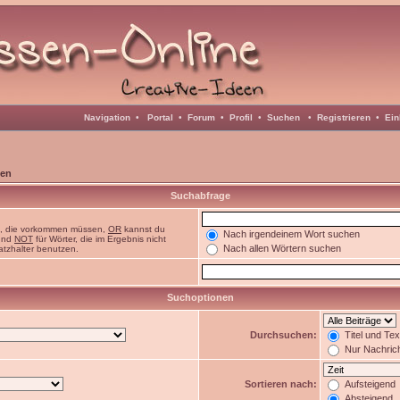
Navigation
•
Portal
•
Forum
•
Profil
•
Suchen
•
Registrieren
•
Ein
en
Suchabfrage
n, die vorkommen müssen,
OR
kannst du
Nach irgendeinem Wort suchen
 und
NOT
für Wörter, die im Ergebnis nicht
Nach allen Wörtern suchen
atzhalter benutzen.
Suchoptionen
Durchsuchen:
Titel und Te
Nur Nachric
Sortieren nach:
Aufsteigend
Absteigend