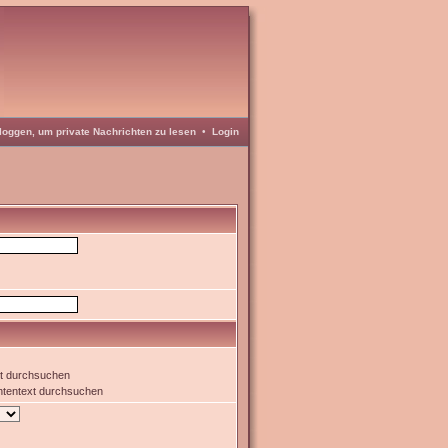
loggen, um private Nachrichten zu lesen
•
Login
xt durchsuchen
htentext durchsuchen