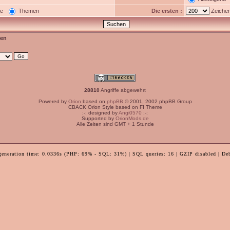
ge
Themen
Die ersten :
Zeichen
en
28810
Angriffe abgewehrt
Powered by
Orion
based on
phpBB
© 2001, 2002 phpBB Group
CBACK Orion Style based on FI Theme
:-: designed by
Angi0570
:-:
Supported by
OrionMods.de
Alle Zeiten sind GMT + 1 Stunde
generation time: 0.0336s (PHP: 69% - SQL: 31%) | SQL queries: 16 | GZIP disabled | De