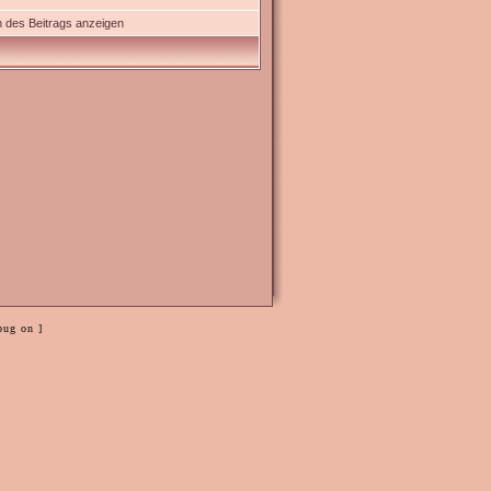
 des Beitrags anzeigen
bug on ]