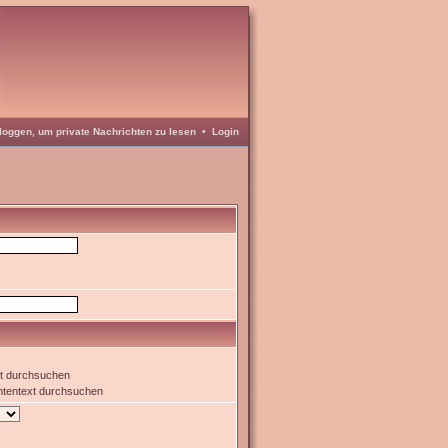
loggen, um private Nachrichten zu lesen
•
Login
xt durchsuchen
htentext durchsuchen