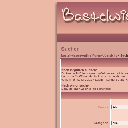
Suchen
bastelwissen-online Foren-Übersicht
» Such
Nach Begriffen suchen:
Du kannst
AND
benutzen, um Wörter zu definiere
benutzen für Wörter, die im Resultat sein können
vorkommen sollen. Das *-Zeichen kannst du als Pl
Nach Autor suchen:
Benutze das *-Zeichen als Platzhalter
Forum:
Kategorie: