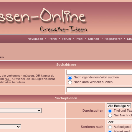
Navigation
•
Portal
•
Forum
•
Profil
•
Suchen
•
Registrieren
•
Ein
en
Suchabfrage
n, die vorkommen müssen,
OR
kannst du
Nach irgendeinem Wort suchen
 und
NOT
für Wörter, die im Ergebnis nicht
Nach allen Wörtern suchen
atzhalter benutzen.
Suchoptionen
Durchsuchen:
Titel und Te
Nur Nachric
Sortieren nach:
Aufsteigend
Absteigend