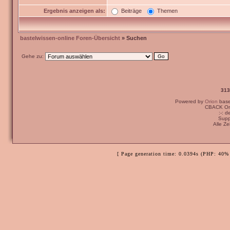
Ergebnis anzeigen als:
Beiträge
Themen
bastelwissen-online Foren-Übersicht
» Suchen
Gehe zu:
313
Powered by
Orion
bas
CBACK Ori
:-: 
Supp
Alle Z
[ Page generation time: 0.0394s (PHP: 40% 