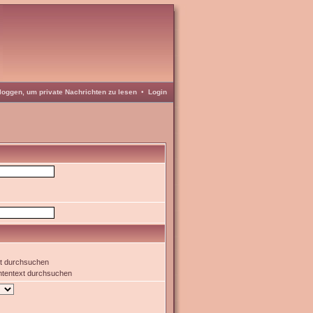
loggen, um private Nachrichten zu lesen
•
Login
xt durchsuchen
htentext durchsuchen