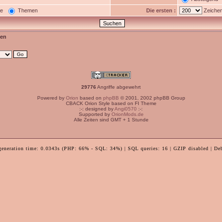
ge
Themen
Die ersten :
Zeichen
en
29776
Angriffe abgewehrt
Powered by
Orion
based on
phpBB
© 2001, 2002 phpBB Group
CBACK Orion Style based on FI Theme
:-: designed by
Angi0570
:-:
Supported by
OrionMods.de
Alle Zeiten sind GMT + 1 Stunde
generation time: 0.0343s (PHP: 66% - SQL: 34%) | SQL queries: 16 | GZIP disabled | De