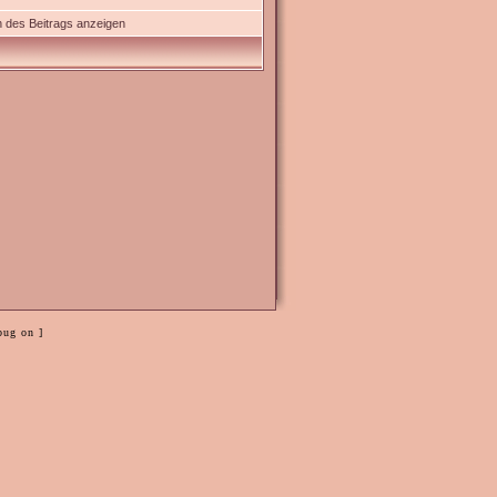
 des Beitrags anzeigen
bug on ]