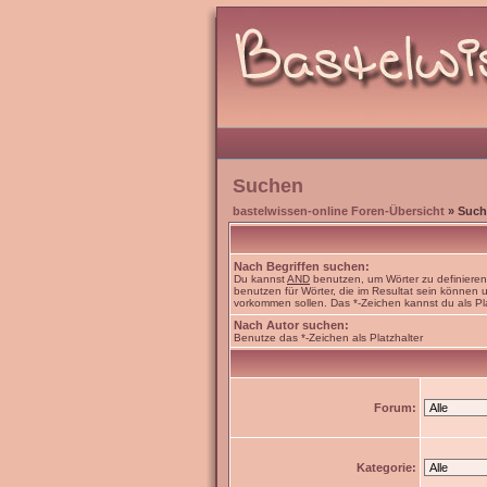
Suchen
bastelwissen-online Foren-Übersicht
» Such
Nach Begriffen suchen:
Du kannst
AND
benutzen, um Wörter zu definiere
benutzen für Wörter, die im Resultat sein können
vorkommen sollen. Das *-Zeichen kannst du als Pl
Nach Autor suchen:
Benutze das *-Zeichen als Platzhalter
Forum:
Kategorie: