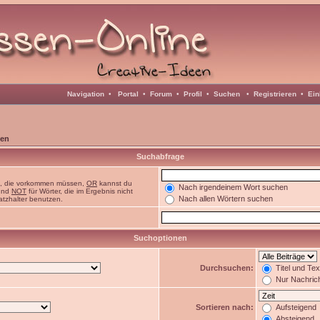
Navigation
•
Portal
•
Forum
•
Profil
•
Suchen
•
Registrieren
•
Ein
en
Suchabfrage
n, die vorkommen müssen,
OR
kannst du
Nach irgendeinem Wort suchen
 und
NOT
für Wörter, die im Ergebnis nicht
Nach allen Wörtern suchen
atzhalter benutzen.
Suchoptionen
Durchsuchen:
Titel und Te
Nur Nachric
Sortieren nach:
Aufsteigend
Absteigend