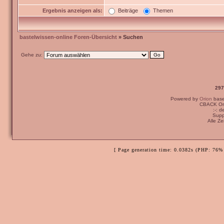
Ergebnis anzeigen als:
Beiträge
Themen
bastelwissen-online Foren-Übersicht
» Suchen
Gehe zu:
297
Powered by
Orion
bas
CBACK Ori
:-: 
Supp
Alle Z
[ Page generation time: 0.0382s (PHP: 76% 