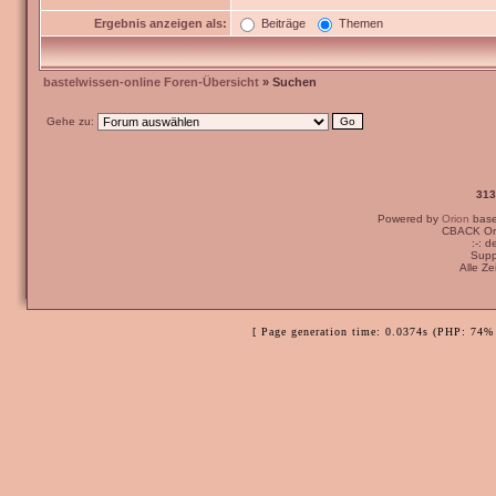
Ergebnis anzeigen als:
Beiträge
Themen
bastelwissen-online Foren-Übersicht
» Suchen
Gehe zu:
313
Powered by
Orion
bas
CBACK Ori
:-: 
Supp
Alle Z
[ Page generation time: 0.0374s (PHP: 74% 