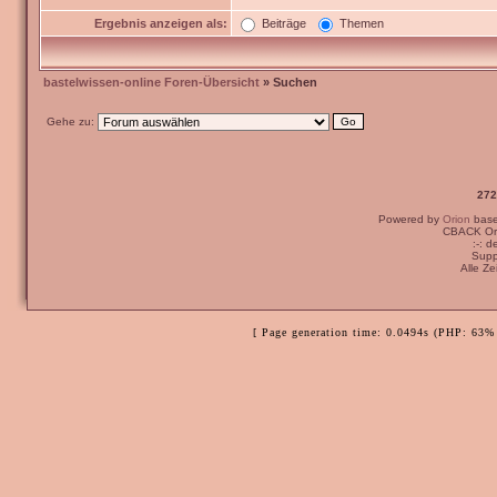
Ergebnis anzeigen als:
Beiträge
Themen
bastelwissen-online Foren-Übersicht
» Suchen
Gehe zu:
272
Powered by
Orion
bas
CBACK Ori
:-: 
Supp
Alle Z
[ Page generation time: 0.0494s (PHP: 63% 