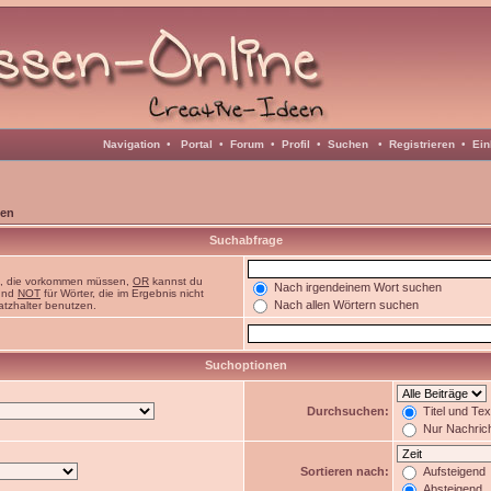
Navigation
•
Portal
•
Forum
•
Profil
•
Suchen
•
Registrieren
•
Ein
en
Suchabfrage
n, die vorkommen müssen,
OR
kannst du
Nach irgendeinem Wort suchen
 und
NOT
für Wörter, die im Ergebnis nicht
Nach allen Wörtern suchen
atzhalter benutzen.
Suchoptionen
Durchsuchen:
Titel und Te
Nur Nachric
Sortieren nach:
Aufsteigend
Absteigend