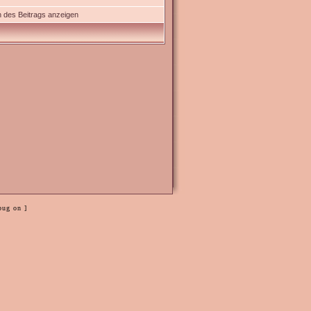
 des Beitrags anzeigen
bug on ]