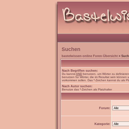
Suchen
bastelwissen-online Foren-Übersicht
» Such
Nach Begriffen suchen:
Du kannst
AND
benutzen, um Wörter zu definiere
benutzen für Wörter, die im Resultat sein können
vorkommen sollen. Das *-Zeichen kannst du als Pl
Nach Autor suchen:
Benutze das *-Zeichen als Platzhalter
Forum:
Kategorie: