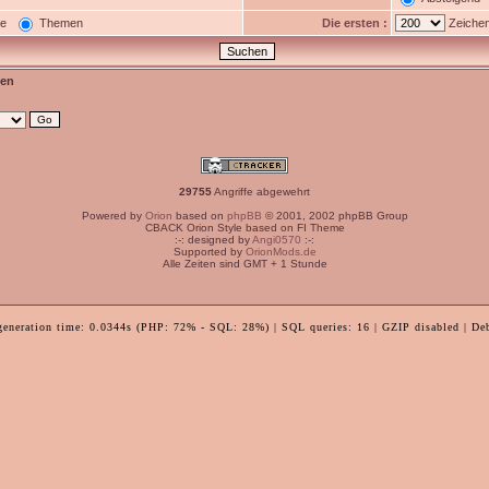
ge
Themen
Die ersten :
Zeichen
en
29755
Angriffe abgewehrt
Powered by
Orion
based on
phpBB
© 2001, 2002 phpBB Group
CBACK Orion Style based on FI Theme
:-: designed by
Angi0570
:-:
Supported by
OrionMods.de
Alle Zeiten sind GMT + 1 Stunde
generation time: 0.0344s (PHP: 72% - SQL: 28%) | SQL queries: 16 | GZIP disabled | De