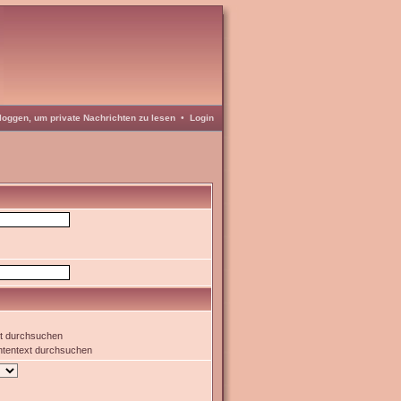
loggen, um private Nachrichten zu lesen
•
Login
xt durchsuchen
htentext durchsuchen