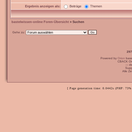
Ergebnis anzeigen als:
Beiträge
Themen
bastelwissen-online Foren-Übersicht
» Suchen
Gehe zu:
297
Powered by
Orion
bas
CBACK Ori
:-: 
Supp
Alle Z
[ Page generation time: 0.0442s (PHP: 73% 