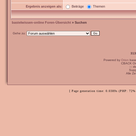
Ergebnis anzeigen als:
Beiträge
Themen
bastelwissen-online Foren-Übersicht
» Suchen
Gehe zu:
313
Powered by
Orion
bas
CBACK Ori
:-: 
Supp
Alle Z
[ Page generation time: 0.0389s (PHP: 72% 