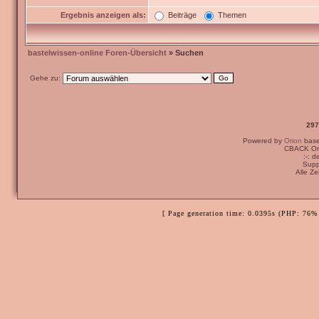
Ergebnis anzeigen als:
Beiträge
Themen
bastelwissen-online Foren-Übersicht
» Suchen
Gehe zu:
297
Powered by
Orion
bas
CBACK Ori
:-: 
Supp
Alle Z
[ Page generation time: 0.0395s (PHP: 76% 