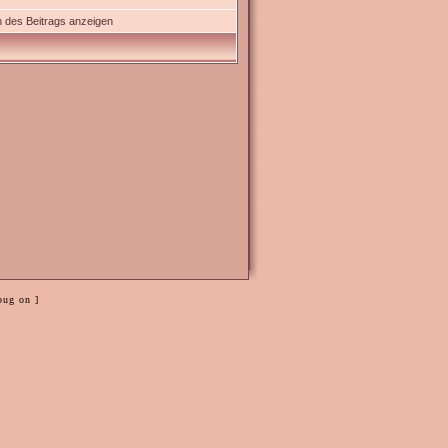
 des Beitrags anzeigen
bug on ]