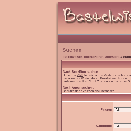
Suchen
bastelwissen-online Foren-Übersicht
» Such
Nach Begriffen suchen:
Du kannst
AND
benutzen, um Wörter zu definiere
benutzen für Wörter, die im Resultat sein können
vorkommen sollen. Das *-Zeichen kannst du als Pl
Nach Autor suchen:
Benutze das *-Zeichen als Platzhalter
Forum:
Kategorie: