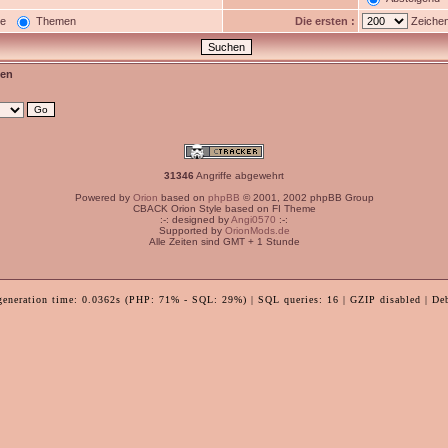
ge
Themen
Die ersten :
Zeichen
en
31346
Angriffe abgewehrt
Powered by
Orion
based on
phpBB
© 2001, 2002 phpBB Group
CBACK Orion Style based on FI Theme
:-: designed by
Angi0570
:-:
Supported by
OrionMods.de
Alle Zeiten sind GMT + 1 Stunde
generation time: 0.0362s (PHP: 71% - SQL: 29%) | SQL queries: 16 | GZIP disabled | De