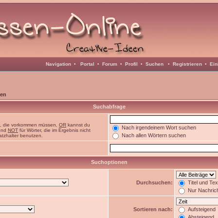
Navigation
•
Portal
•
Forum
•
Profil
•
Suchen
•
Registrieren
•
Ein
en
Suchabfrage
n, die vorkommen müssen,
OR
kannst du
Nach irgendeinem Wort suchen
 und
NOT
für Wörter, die im Ergebnis nicht
Nach allen Wörtern suchen
atzhalter benutzen.
Suchoptionen
Durchsuchen:
Titel und Te
Nur Nachric
Sortieren nach:
Aufsteigend
Absteigend