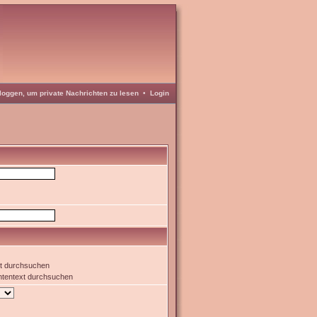
loggen, um private Nachrichten zu lesen
•
Login
xt durchsuchen
htentext durchsuchen