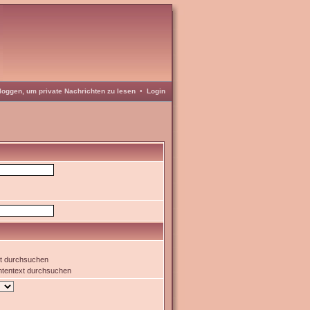
loggen, um private Nachrichten zu lesen
•
Login
xt durchsuchen
htentext durchsuchen