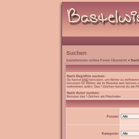
Suchen
bastelwissen-online Foren-Übersicht
» Such
Nach Begriffen suchen:
Du kannst
AND
benutzen, um Wörter zu definiere
benutzen für Wörter, die im Resultat sein können
vorkommen sollen. Das *-Zeichen kannst du als Pl
Nach Autor suchen:
Benutze das *-Zeichen als Platzhalter
Forum:
Kategorie: