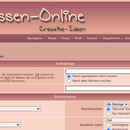
Navigation
•
Portal
•
Forum
•
Profil
•
Suchen
•
Registrieren
•
Ein
en
Suchabfrage
n, die vorkommen müssen,
OR
kannst du
Nach irgendeinem Wort suchen
 und
NOT
für Wörter, die im Ergebnis nicht
Nach allen Wörtern suchen
atzhalter benutzen.
Suchoptionen
Durchsuchen:
Titel und Te
Nur Nachric
Sortieren nach:
Aufsteigend
Absteigend