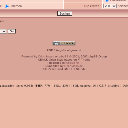
ge
Themen
Die ersten :
Zeichen
en
28810
Angriffe abgewehrt
Powered by
Orion
based on
phpBB
© 2001, 2002 phpBB Group
CBACK Orion Style based on FI Theme
:-: designed by
Angi0570
:-:
Supported by
OrionMods.de
Alle Zeiten sind GMT + 1 Stunde
 generation time: 0.033s (PHP: 77% - SQL: 23%) | SQL queries: 16 | GZIP disabled | Deb