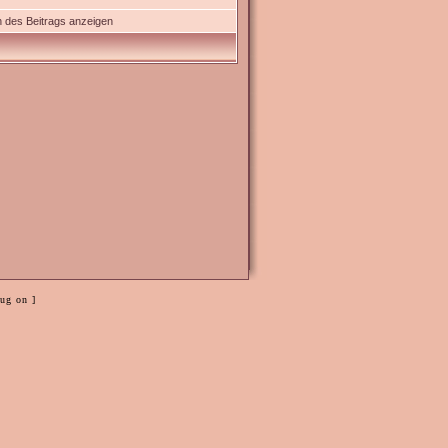
 des Beitrags anzeigen
ug on ]