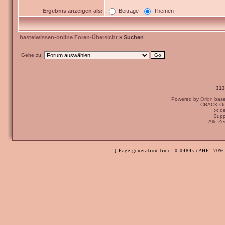
Ergebnis anzeigen als:
Beiträge
Themen
bastelwissen-online Foren-Übersicht
» Suchen
Gehe zu:
313
Powered by
Orion
bas
CBACK Ori
:-: 
Supp
Alle Z
[ Page generation time: 0.0484s (PHP: 70% 