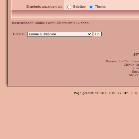
Ergebnis anzeigen als:
Beiträge
Themen
bastelwissen-online Foren-Übersicht
» Suchen
Gehe zu:
297
Powered by
Orion
bas
CBACK Ori
:-: 
Supp
Alle Z
[ Page generation time: 0.048s (PHP: 75% 