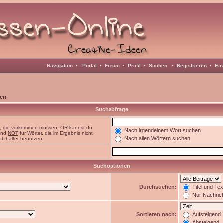
Navigation
•
Portal
•
Forum
•
Profil
•
Suchen
•
Registrieren
•
Ein
en
Suchabfrage
n, die vorkommen müssen,
OR
kannst du
Nach irgendeinem Wort suchen
 und
NOT
für Wörter, die im Ergebnis nicht
Nach allen Wörtern suchen
atzhalter benutzen.
Suchoptionen
Durchsuchen:
Titel und Te
Nur Nachric
Sortieren nach:
Aufsteigend
Absteigend