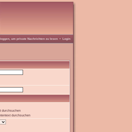
loggen, um private Nachrichten zu lesen
•
Login
xt durchsuchen
htentext durchsuchen