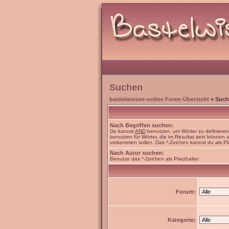
Suchen
bastelwissen-online Foren-Übersicht
» Such
Nach Begriffen suchen:
Du kannst
AND
benutzen, um Wörter zu definiere
benutzen für Wörter, die im Resultat sein können
vorkommen sollen. Das *-Zeichen kannst du als Pl
Nach Autor suchen:
Benutze das *-Zeichen als Platzhalter
Forum:
Kategorie: