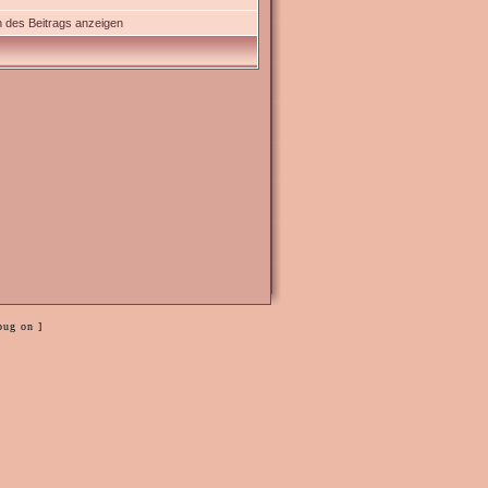
 des Beitrags anzeigen
bug on ]