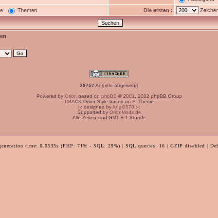
ge
Themen
Die ersten :
Zeichen
en
29757
Angriffe abgewehrt
Powered by
Orion
based on
phpBB
© 2001, 2002 phpBB Group
CBACK Orion Style based on FI Theme
:-: designed by
Angi0570
:-:
Supported by
OrionMods.de
Alle Zeiten sind GMT + 1 Stunde
generation time: 0.0535s (PHP: 71% - SQL: 29%) | SQL queries: 16 | GZIP disabled | De