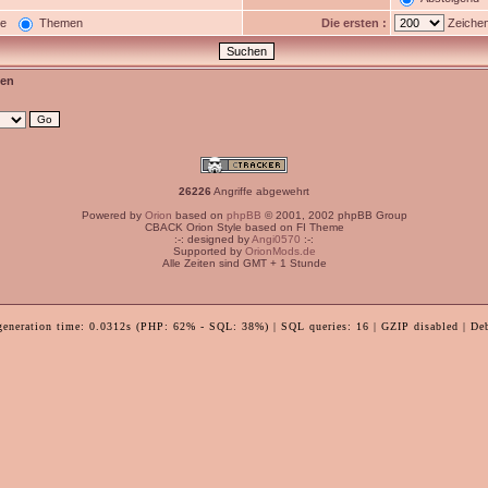
ge
Themen
Die ersten :
Zeichen
en
26226
Angriffe abgewehrt
Powered by
Orion
based on
phpBB
© 2001, 2002 phpBB Group
CBACK Orion Style based on FI Theme
:-: designed by
Angi0570
:-:
Supported by
OrionMods.de
Alle Zeiten sind GMT + 1 Stunde
generation time: 0.0312s (PHP: 62% - SQL: 38%) | SQL queries: 16 | GZIP disabled | De