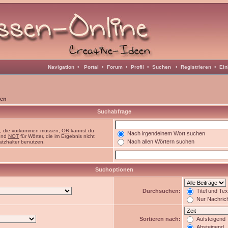
Navigation
•
Portal
•
Forum
•
Profil
•
Suchen
•
Registrieren
•
Ein
en
Suchabfrage
n, die vorkommen müssen,
OR
kannst du
Nach irgendeinem Wort suchen
 und
NOT
für Wörter, die im Ergebnis nicht
Nach allen Wörtern suchen
atzhalter benutzen.
Suchoptionen
Durchsuchen:
Titel und Te
Nur Nachric
Sortieren nach:
Aufsteigend
Absteigend