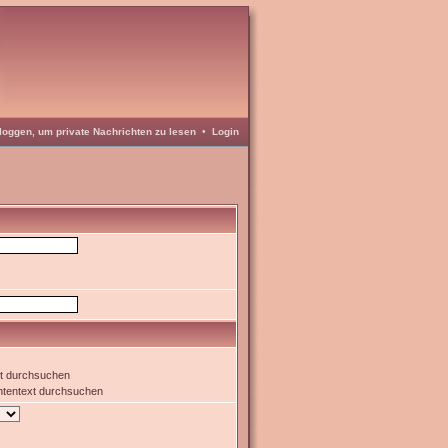
loggen, um private Nachrichten zu lesen
•
Login
xt durchsuchen
htentext durchsuchen