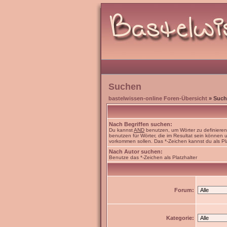
Suchen
bastelwissen-online Foren-Übersicht
» Such
Nach Begriffen suchen:
Du kannst
AND
benutzen, um Wörter zu definiere
benutzen für Wörter, die im Resultat sein können
vorkommen sollen. Das *-Zeichen kannst du als Pl
Nach Autor suchen:
Benutze das *-Zeichen als Platzhalter
Forum:
Kategorie: