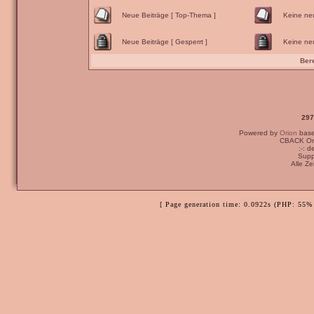
Neue Beiträge [ Top-Thema ]
Keine ne
Neue Beiträge [ Gesperrt ]
Keine neu
Ber
297
Powered by
Orion
bas
CBACK Ori
:-: 
Supp
Alle Z
[ Page generation time: 0.0922s (PHP: 55% 