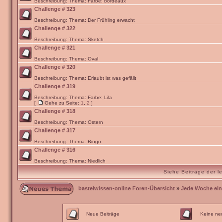
Beschreibung: Thema: Farbe: bordeaux
Challenge # 323
Beschreibung: Thema: Der Frühling erwacht
Challenge # 322
Beschreibung: Thema: Sketch
Challenge # 321
Beschreibung: Thema: Oval
Challenge # 320
Beschreibung: Thema: Erlaubt ist was gefällt
Challenge # 319
Beschreibung: Thema: Farbe: Lila
[
Gehe zu Seite:
1
,
2
]
Challenge # 318
Beschreibung: Thema: Ostern
Challenge # 317
Beschreibung: Thema: Bingo
Challenge # 316
Beschreibung: Thema: Niedlich
Siehe Beiträge der l
bastelwissen-online Foren-Übersicht
»
Jede Woche ein
Neue Beiträge
Keine ne