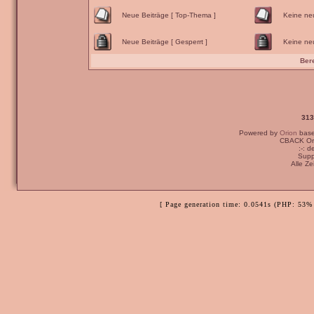
Neue Beiträge [ Top-Thema ]
Keine ne
Neue Beiträge [ Gesperrt ]
Keine neu
Ber
313
Powered by
Orion
bas
CBACK Ori
:-: 
Supp
Alle Z
[ Page generation time: 0.0541s (PHP: 53% 