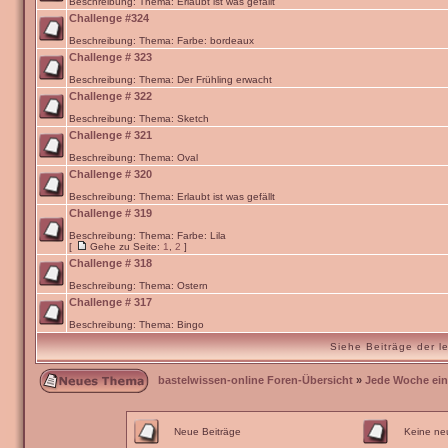
Beschreibung: Thema: Erlaubt ist was gefällt
Challenge #324
Beschreibung: Thema: Farbe: bordeaux
Challenge # 323
Beschreibung: Thema: Der Frühling erwacht
Challenge # 322
Beschreibung: Thema: Sketch
Challenge # 321
Beschreibung: Thema: Oval
Challenge # 320
Beschreibung: Thema: Erlaubt ist was gefällt
Challenge # 319
Beschreibung: Thema: Farbe: Lila
[
Gehe zu Seite:
1
,
2
]
Challenge # 318
Beschreibung: Thema: Ostern
Challenge # 317
Beschreibung: Thema: Bingo
Siehe Beiträge der l
bastelwissen-online Foren-Übersicht
»
Jede Woche ein
Neue Beiträge
Keine ne