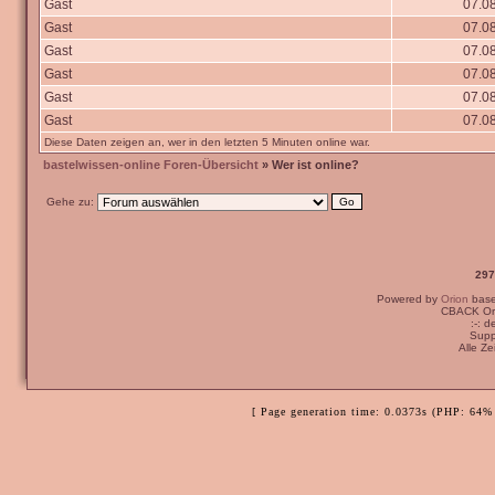
Gast
07.08
Gast
07.08
Gast
07.08
Gast
07.08
Gast
07.08
Gast
07.08
Diese Daten zeigen an, wer in den letzten 5 Minuten online war.
bastelwissen-online Foren-Übersicht
» Wer ist online?
Gehe zu:
297
Powered by
Orion
bas
CBACK Ori
:-: 
Supp
Alle Z
[ Page generation time: 0.0373s (PHP: 64% 