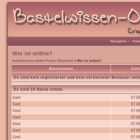
Navigation
•
Port
Wer ist online?
bastelwissen-online Foren-Übersicht
» Wer ist online?
Benutzername
Zulet
Es sind kein registrierter und kein versteckter Benutzer onli
Es sind 34 Gäste online.
Gast
07.08
Gast
07.08
Gast
07.08
Gast
07.08
Gast
07.08
Gast
07.08
Gast
07.08