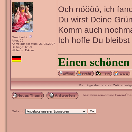
Och nöööö, ich fan
Du wirst Deine Grü
Komm auch nochmal
Ich hoffe Du bleibs
Geschlecht:
Alter: 55
Anmeldungsdatum: 21.08.2007
Beiträge: 6599
_______________
Wohnort: Erkner
Einen schönen 
Beiträge der letzten Zeit anze
bastelwissen-online Foren-Übe
Gehe zu: