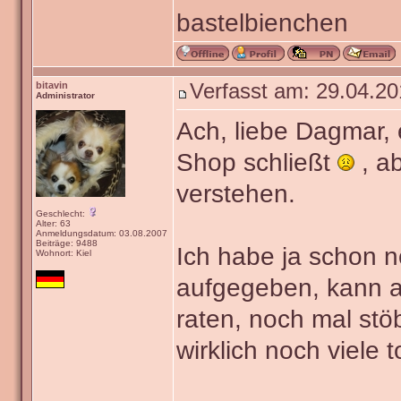
bastelbienchen
bitavin
Verfasst am: 29.04.20
Administrator
Ach, liebe Dagmar,
Shop schließt
, a
verstehen.
Geschlecht:
Alter: 63
Anmeldungsdatum: 03.08.2007
Beiträge: 9488
Ich habe ja schon n
Wohnort: Kiel
aufgegeben, kann a
raten, noch mal stö
wirklich noch viele 