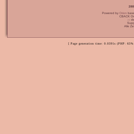
288
Powered by
Orion
bas
CBACK Ori
:-: 
Supp
Alle Z
[ Page generation time: 0.0391s (PHP: 65% 