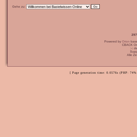
Gehe zu:
297
Powered by
Orion
bas
CBACK Ori
:-: 
Supp
Alle Z
[ Page generation time: 0.0576s (PHP: 74% 