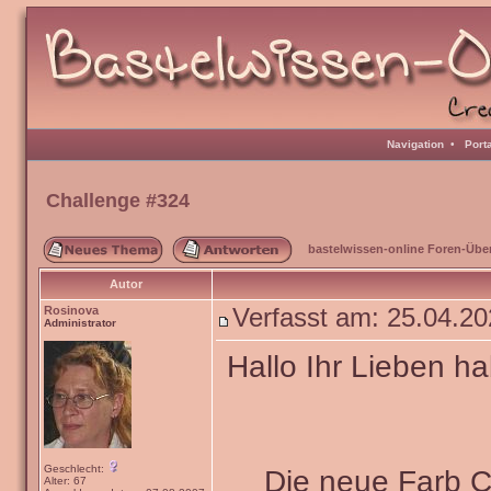
Navigation
•
Port
Challenge #324
bastelwissen-online Foren-Übe
Autor
Rosinova
Verfasst am: 25.04.2
Administrator
Hallo Ihr Lieben ha
Geschlecht:
Die neue Farb 
Alter: 67