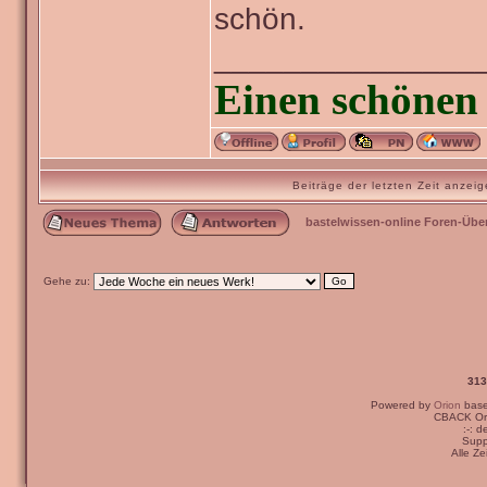
schön.
_______________
Einen schönen 
Beiträge der letzten Zeit anze
bastelwissen-online Foren-Übe
Gehe zu:
313
Ich bin der Meinun
Powered by
Orion
bas
CBACK Ori
:-: 
auf einer Kondolen
Supp
Alle Z