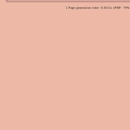
Viele Grüße,
[ Page generation time: 0.0511s (PHP: 79% 
Janus