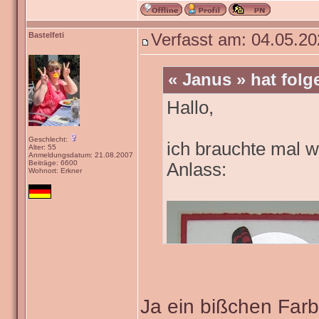
Bastelfeti
Verfasst am: 04.05.20
« Janus » hat fol
Hallo,
Geschlecht:
ich brauchte mal w
Alter: 55
Anmeldungsdatum: 21.08.2007
Beiträge: 6600
Anlass:
Wohnort: Erkner
Ja ein bißchen Farb