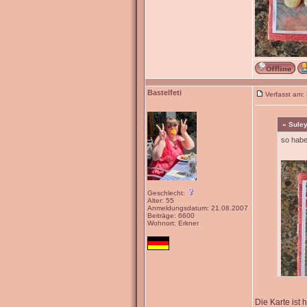
Bastelfeti
Verfasst am:
« Suley
so habe
Geschlecht:
Alter: 55
Anmeldungsdatum: 21.08.2007
Beiträge: 6600
Wohnort: Erkner
Die Karte ist