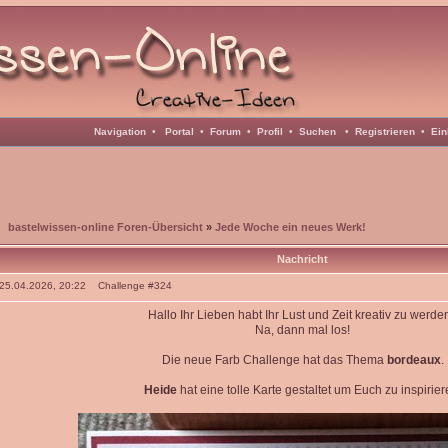
Navigation
•
Portal
•
Forum
•
Profil
•
Suchen
•
Registrieren
•
Ein
bastelwissen-online Foren-Übersicht
»
Jede Woche ein neues Werk!
Nachricht
: 25.04.2026, 20:22 Challenge #324
Hallo Ihr Lieben habt Ihr Lust und Zeit kreativ zu werde
Na, dann mal los!
Die neue Farb Challenge hat das Thema
bordeaux
.
Heide
hat eine tolle Karte gestaltet um Euch zu inspirier