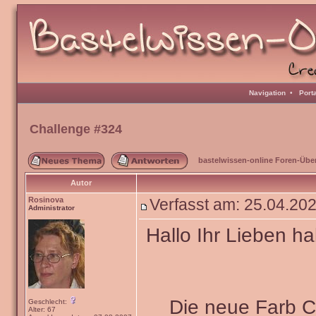
Navigation
•
Port
Challenge #324
bastelwissen-online Foren-Übe
Autor
Rosinova
Verfasst am: 25.04.2
Administrator
Hallo Ihr Lieben ha
Die neue Farb 
Geschlecht:
Alter: 67