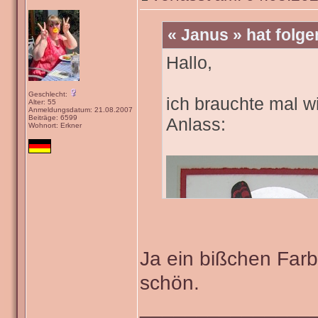
« Janus » hat folg
Hallo,
Geschlecht:
ich brauchte mal wi
Alter: 55
Anmeldungsdatum: 21.08.2007
Beiträge: 6599
Anlass:
Wohnort: Erkner
Ja ein bißchen Farb
schön.
_______________