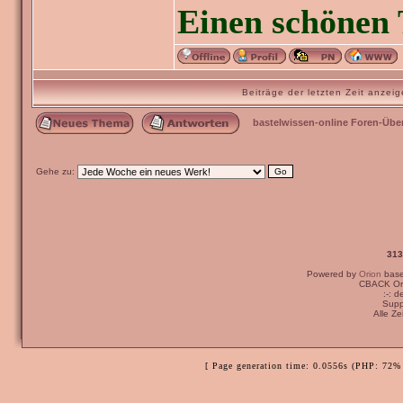
Einen schönen 
Beiträge der letzten Zeit anze
bastelwissen-online Foren-Übe
Gehe zu:
313
Powered by
Orion
bas
Ich bin der Meinun
CBACK Ori
:-: 
auf einer Kondolen
Supp
Alle Z
Viele Grüße,
[ Page generation time: 0.0556s (PHP: 72% 
Janus