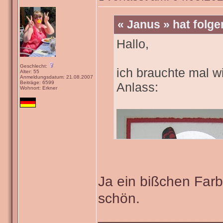
« Janus » hat folg
Hallo,
Geschlecht:
ich brauchte mal wi
Alter: 55
Anmeldungsdatum: 21.08.2007
Beiträge: 6599
Anlass:
Wohnort: Erkner
Ja ein bißchen Farb
schön.
_______________