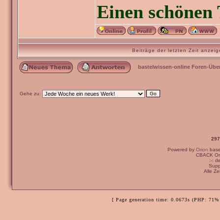
Einen schönen 
Beiträge der letzten Zeit anze
bastelwissen-online Foren-Übe
Gehe zu:
297
Powered by
Orion
bas
Ich bin der Meinun
CBACK Ori
:-: 
auf einer Kondolen
Supp
Alle Z
Viele Grüße,
[ Page generation time: 0.0673s (PHP: 71% 
Janus