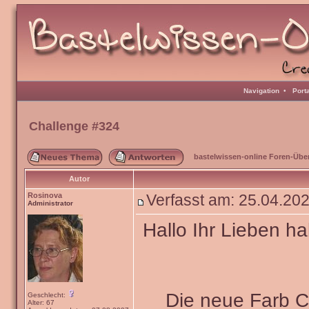
Navigation
•
Port
Challenge #324
bastelwissen-online Foren-Übe
Autor
Rosinova
Verfasst am: 25.04.2
Administrator
Hallo Ihr Lieben ha
Die neue Farb 
Geschlecht:
Alter: 67