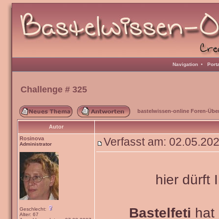
Navigation
•
Port
Challenge # 325
bastelwissen-online Foren-Übe
Autor
Rosinova
Verfasst am: 02.05.20
Administrator
hier dürft 
Bastelfeti
hat 
Geschlecht:
Alter: 67