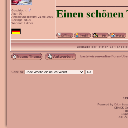
_______________
Einen schönen 
Geschlecht:
Alter: 55
Anmeldungsdatum: 21.08.2007
Beiträge: 6600
Wohnort: Erkner
Beiträge der letzten Zeit anze
bastelwissen-online Foren-Übe
Gehe zu:
313
Powered by
Orion
bas
CBACK Ori
:-: 
Supp
Alle Z