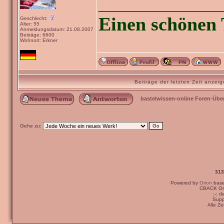
_______________
Einen schönen 
Geschlecht:
Alter: 55
Anmeldungsdatum: 21.08.2007
Beiträge: 6600
Wohnort: Erkner
Beiträge der letzten Zeit anze
bastelwissen-online Foren-Übe
Gehe zu:
313
Powered by
Orion
bas
CBACK Ori
:-: 
Supp
Alle Z