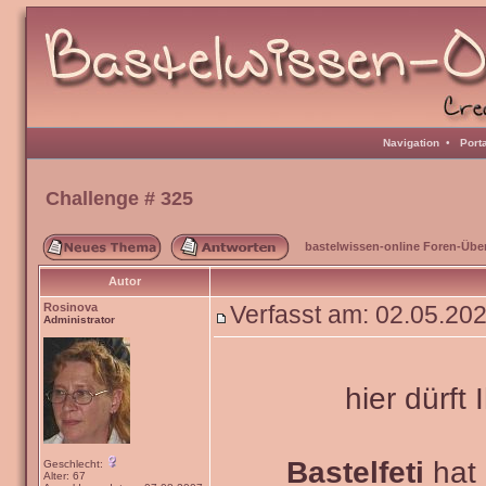
Navigation
•
Port
Challenge # 325
bastelwissen-online Foren-Übe
Autor
Rosinova
Verfasst am: 02.05.20
Administrator
hier dürft 
Bastelfeti
hat 
Geschlecht:
Alter: 67