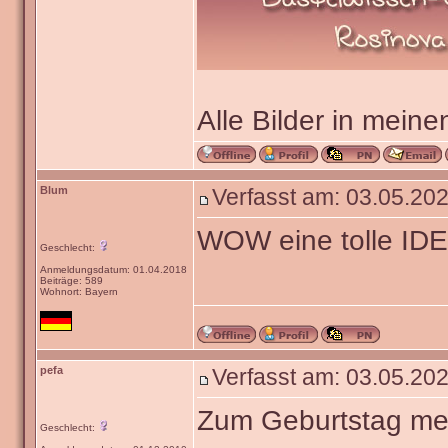
Alle Bilder in meine
Blum
Verfasst am: 03.05.202
WOW eine tolle IDE
Geschlecht:
Anmeldungsdatum: 01.04.2018
Beiträge: 589
Wohnort: Bayern
pefa
Verfasst am: 03.05.202
Zum Geburtstag mei
Geschlecht: