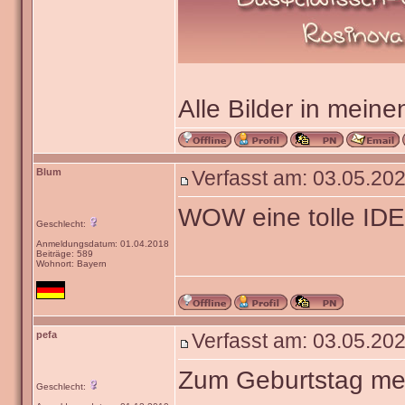
Alle Bilder in meine
Blum
Verfasst am: 03.05.202
WOW eine tolle IDE
Geschlecht:
Anmeldungsdatum: 01.04.2018
Beiträge: 589
Wohnort: Bayern
pefa
Verfasst am: 03.05.202
Zum Geburtstag mei
Geschlecht: