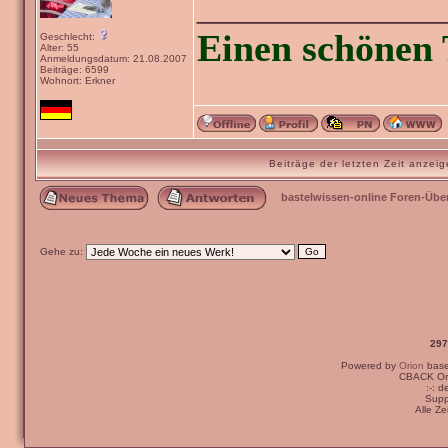
_______________
Einen schönen 
Geschlecht:
Alter: 55
Anmeldungsdatum: 21.08.2007
Beiträge: 6599
Wohnort: Erkner
Beiträge der letzten Zeit anze
bastelwissen-online Foren-Übe
Gehe zu:
297
Powered by
Orion
bas
CBACK Ori
:-: 
Supp
Alle Z