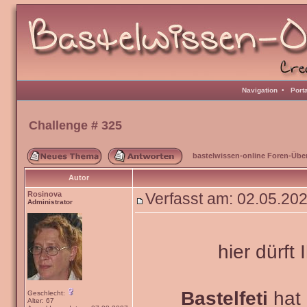
Navigation
•
Port
Challenge # 325
bastelwissen-online Foren-Übe
Autor
Rosinova
Verfasst am: 02.05.20
Administrator
hier dürft 
Bastelfeti
hat 
Geschlecht:
Alter: 67