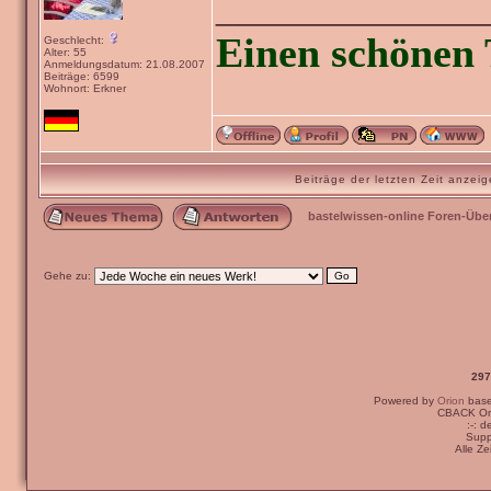
_______________
Einen schönen 
Geschlecht:
Alter: 55
Anmeldungsdatum: 21.08.2007
Beiträge: 6599
Wohnort: Erkner
Beiträge der letzten Zeit anze
bastelwissen-online Foren-Übe
Gehe zu:
297
Powered by
Orion
bas
CBACK Ori
:-: 
Supp
Alle Z