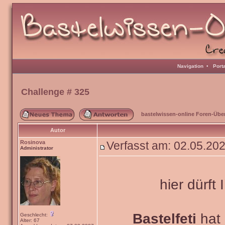
Navigation
•
Port
Challenge # 325
bastelwissen-online Foren-Übe
Autor
Rosinova
Verfasst am: 02.05.20
Administrator
hier dürft 
Bastelfeti
hat 
Geschlecht:
Alter: 67