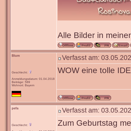
Alle Bilder in meine
Blum
Verfasst am: 03.05.202
WOW eine tolle IDE
Geschlecht:
Anmeldungsdatum: 01.04.2018
Beiträge: 589
Wohnort: Bayern
pefa
Verfasst am: 03.05.202
Zum Geburtstag mei
Geschlecht: