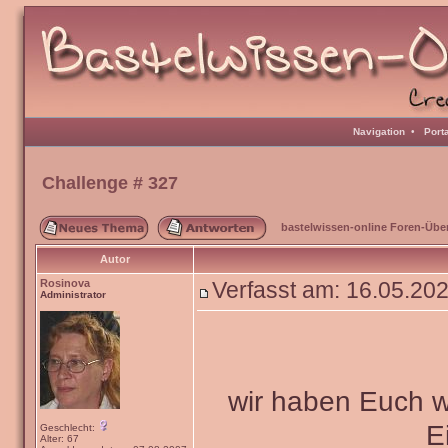
Navigation
•
Port
Challenge # 327
bastelwissen-online Foren-Übe
Autor
Rosinova
Verfasst am: 16.05.20
Administrator
wir haben Euch wi
E
Geschlecht:
Alter: 67