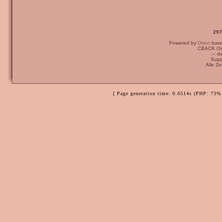
297
Powered by
Orion
bas
CBACK Ori
:-: 
Supp
Alle Z
[ Page generation time: 0.0514s (PHP: 73% 