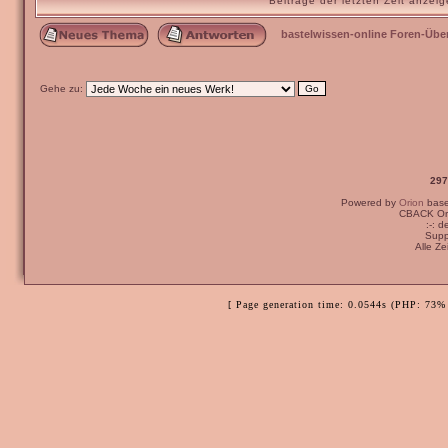
Beiträge der letzten Zeit anze
bastelwissen-online Foren-Übe
Gehe zu:
297
Powered by
Orion
bas
CBACK Ori
:-: 
Supp
Alle Z
[ Page generation time: 0.0544s (PHP: 73% 