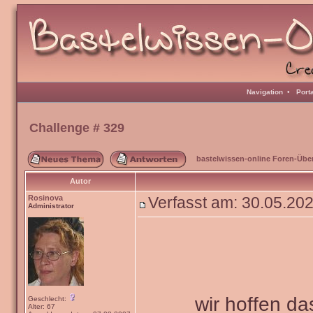
Navigation
•
Port
Challenge # 329
bastelwissen-online Foren-Übe
Autor
Rosinova
Verfasst am: 30.05.20
Administrator
wir hoffen da
Geschlecht:
Alter: 67