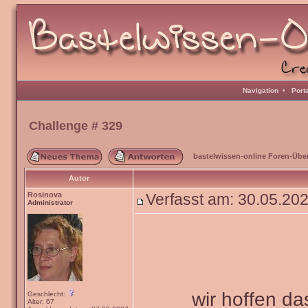
Navigation
•
Port
Challenge # 329
bastelwissen-online Foren-Übe
Autor
Rosinova
Verfasst am: 30.05.20
Administrator
wir hoffen da
Geschlecht:
Alter: 67