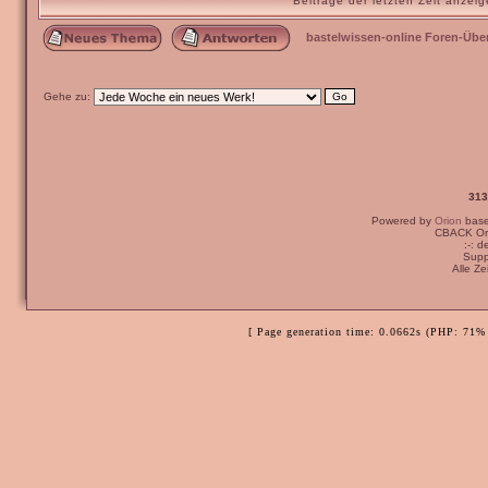
Beiträge der letzten Zeit anze
bastelwissen-online Foren-Übe
Gehe zu:
313
Powered by
Orion
bas
CBACK Ori
:-: 
Supp
Alle Z
[ Page generation time: 0.0662s (PHP: 71% 