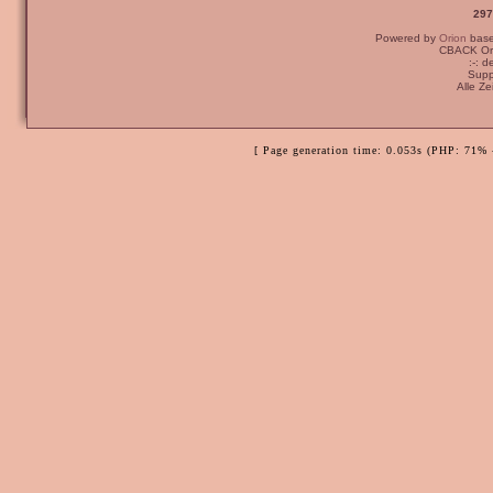
297
Powered by
Orion
bas
CBACK Ori
:-: 
Supp
Alle Z
[ Page generation time: 0.053s (PHP: 71% 