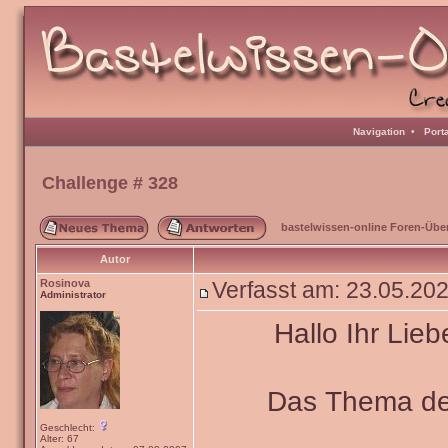
Navigation
•
Port
Challenge # 328
bastelwissen-online Foren-Übe
Autor
Rosinova
Verfasst am: 23.05.20
Administrator
Hallo Ihr Lieb
Das Thema de
Geschlecht:
Alter: 67