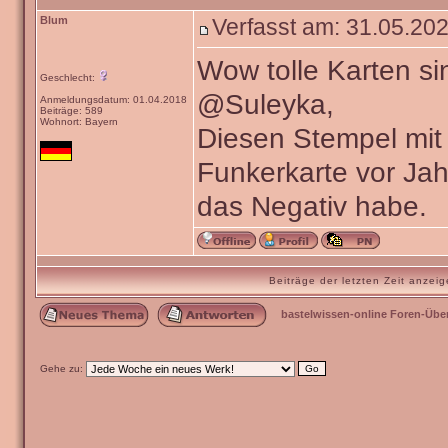
Blum
Verfasst am: 31.05.202
Wow tolle Karten si
Geschlecht:
@Suleyka,
Anmeldungsdatum: 01.04.2018
Beiträge: 589
Wohnort: Bayern
Diesen Stempel mit 
Funkerkarte vor Ja
das Negativ habe.
Beiträge der letzten Zeit anze
bastelwissen-online Foren-Übe
Gehe zu: