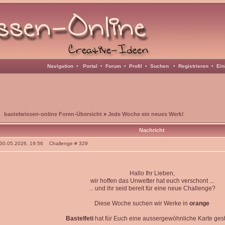
Navigation
•
Portal
•
Forum
•
Profil
•
Suchen
•
Registrieren
•
Ein
bastelwissen-online Foren-Übersicht
»
Jede Woche ein neues Werk!
Nachricht
: 30.05.2026, 19:56 Challenge # 329
Hallo Ihr Lieben,
wir hoffen das Unwetter hat euch verschont ...
... und ihr seid bereit für eine neue Challenge?
Diese Woche suchen wir Werke in
orange
Bastelfeti
hat für Euch eine aussergewöhnliche Karte gesta