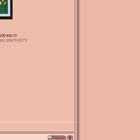
00 kb) !!!
topic.php?t=8273