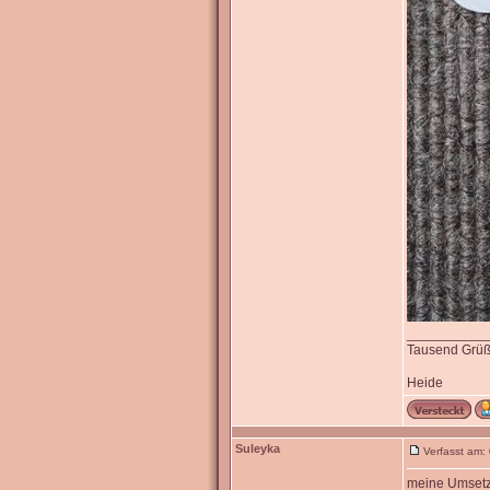
__________
Tausend Grü
Heide
Suleyka
Verfasst am:
meine Umset