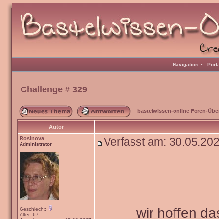
Navigation
•
Port
Challenge # 329
bastelwissen-online Foren-Übe
Autor
Rosinova
Verfasst am: 30.05.20
Administrator
wir hoffen da
Geschlecht:
Alter: 67