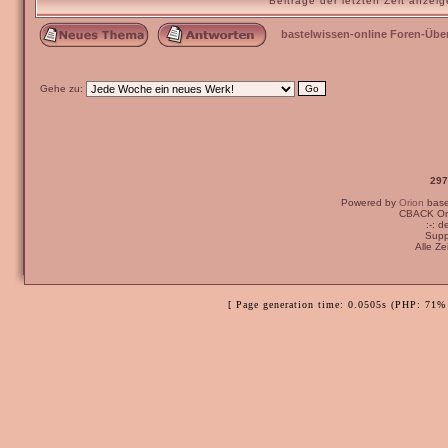
Beiträge der letzten Zeit anze
bastelwissen-online Foren-Übe
Gehe zu:
297
Powered by
Orion
bas
CBACK Ori
:-: 
Supp
Alle Z
[ Page generation time: 0.0505s (PHP: 71% 