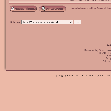
Beiträge der letzten Zeit anze
bastelwissen-online Foren-Übe
Gehe zu:
313
Powered by
Orion
bas
CBACK Ori
:-: 
Supp
Alle Z
[ Page generation time: 0.0551s (PHP: 72% 