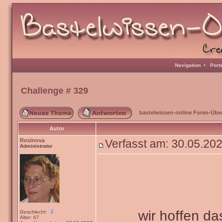
Navigation
•
Port
Challenge # 329
bastelwissen-online Foren-Übe
Autor
Rosinova
Verfasst am: 30.05.20
Administrator
wir hoffen da
Geschlecht:
Alter: 67