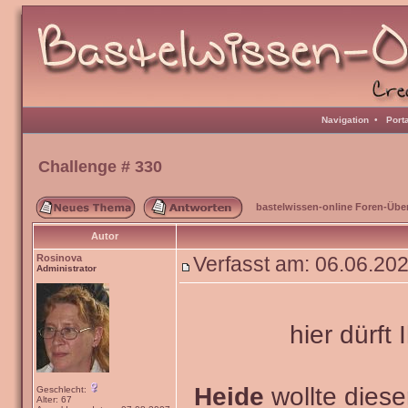
Navigation
•
Port
Challenge # 330
bastelwissen-online Foren-Übe
Autor
Rosinova
Verfasst am: 06.06.20
Administrator
hier dürft 
Heide
wollte dies
Geschlecht:
Alter: 67