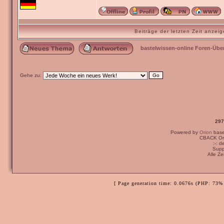
Beiträge der letzten Zeit anze
bastelwissen-online Foren-Übe
Gehe zu:
297
Powered by
Orion
bas
CBACK Ori
:-: 
Supp
Alle Z
[ Page generation time: 0.0676s (PHP: 73% 