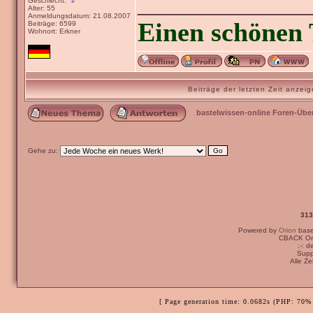
_______________
Geschlecht:
Alter: 55
Anmeldungsdatum: 21.08.2007
Einen schönen 
Beiträge: 6599
Wohnort: Erkner
Beiträge der letzten Zeit anze
bastelwissen-online Foren-Übe
Gehe zu:
313
Powered by
Orion
bas
CBACK Ori
:-: 
Supp
Alle Z
[ Page generation time: 0.0682s (PHP: 70% 