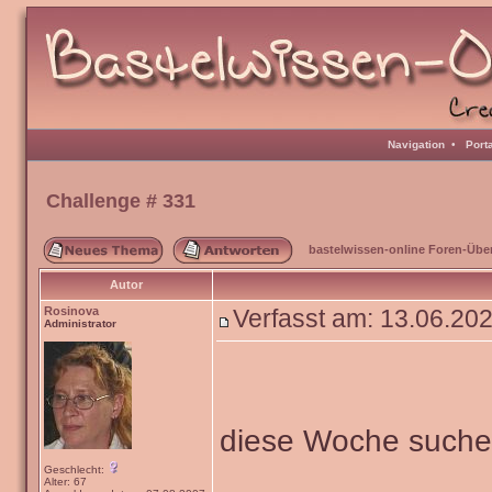
Navigation
•
Port
Challenge # 331
bastelwissen-online Foren-Übe
Autor
Rosinova
Verfasst am: 13.06.20
Administrator
diese Woche such
Geschlecht:
Alter: 67