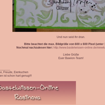
Und nun seid Ihr dran.
Bitte beachtet die max. Bildgröße von 600 x 600 Pixel (unter 1
Nochmal nachzulesen hier:
http://www.bastelwissen-online.de/view
Liebe Grüße
Euer Bawion-Team!
_______
ede, Freude, Eierkuchen
n ist schon hart genug!!!