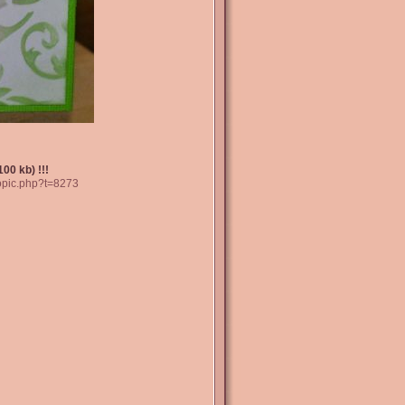
00 kb) !!!
topic.php?t=8273