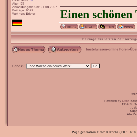
_______________
Geschlecht:
Alter: 55
Anmeldungsdatum: 21.08.2007
Einen schönen 
Beiträge: 6599
Wohnort: Erkner
Beiträge der letzten Zeit anze
bastelwissen-online Foren-Übe
Gehe zu:
297
Powered by
Orion
bas
CBACK Ori
:-: 
Supp
Alle Z
[ Page generation time: 0.0726s (PHP: 65% 