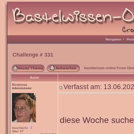
Navigation
•
Port
Challenge # 331
bastelwissen-online Foren-Übe
Autor
Rosinova
Verfasst am: 13.06.20
Administrator
diese Woche such
Geschlecht:
Alter: 67