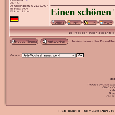
_______________
Geschlecht:
Alter: 55
Anmeldungsdatum: 21.08.2007
Einen schönen 
Beiträge: 6600
Wohnort: Erkner
Beiträge der letzten Zeit anze
bastelwissen-online Foren-Übe
Gehe zu:
313
Powered by
Orion
bas
CBACK Ori
:-: 
Supp
Alle Z
[ Page generation time: 0.0589s (PHP: 73% 