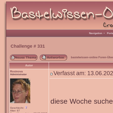
Navigation
•
Port
Challenge # 331
bastelwissen-online Foren-Übe
Autor
Rosinova
Verfasst am: 13.06.20
Administrator
diese Woche such
Geschlecht:
Alter: 67