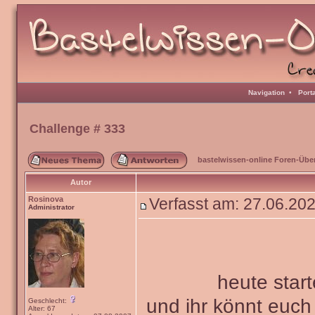
Navigation
•
Port
Challenge # 333
bastelwissen-online Foren-Übe
Autor
Rosinova
Verfasst am: 27.06.20
Administrator
heute star
und ihr könnt euc
Geschlecht:
Alter: 67