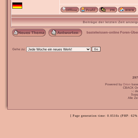
Beiträge der letzten Zeit anze
bastelwissen-online Foren-Übe
Gehe zu:
297
Powered by
Orion
bas
CBACK Ori
:-: 
Supp
Alle Z
[ Page generation time: 0.0516s (PHP: 62% 