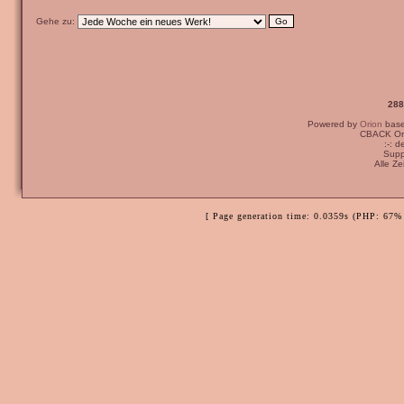
Gehe zu:
288
Powered by
Orion
bas
CBACK Ori
:-: 
Supp
Alle Z
[ Page generation time: 0.0359s (PHP: 67% 