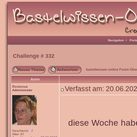
Navigation
•
Port
Challenge # 332
bastelwissen-online Foren-Übe
Autor
Rosinova
Verfasst am: 20.06.20
Administrator
diese Woche habe
Geschlecht:
Alter: 67