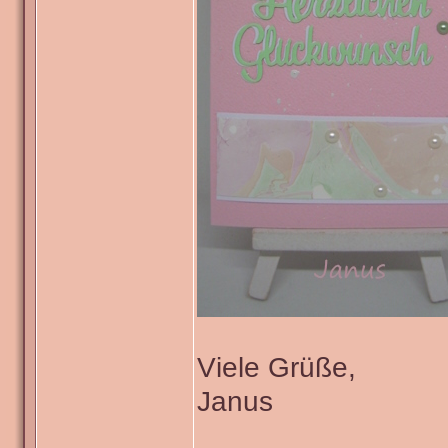
Viele Grüße,
Janus
_______________