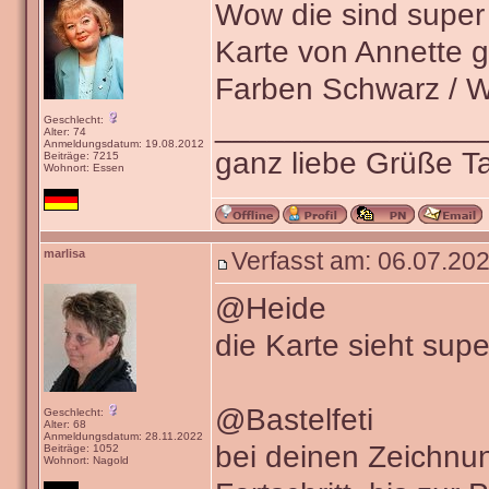
Wow die sind super 
Karte von Annette ge
Farben Schwarz / W
_______________
Geschlecht:
Alter: 74
Anmeldungsdatum: 19.08.2012
ganz liebe Grüße 
Beiträge: 7215
Wohnort: Essen
marlisa
Verfasst am: 06.07.202
@Heide
die Karte sieht sup
@Bastelfeti
Geschlecht:
Alter: 68
Anmeldungsdatum: 28.11.2022
bei deinen Zeichnu
Beiträge: 1052
Wohnort: Nagold