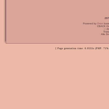
297
Powered by
Orion
bas
CBACK Ori
:-: 
Supp
Alle Z
[ Page generation time: 0.0555s (PHP: 71% 