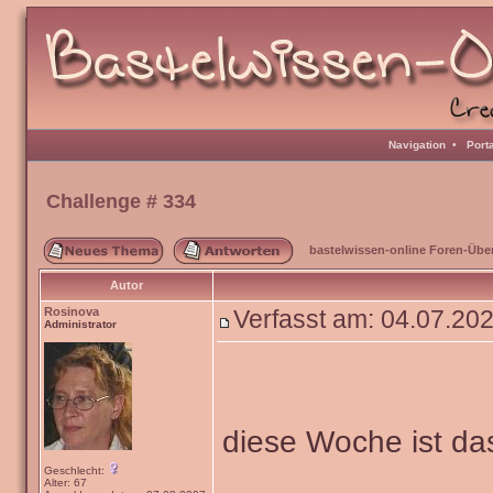
Navigation
•
Port
Challenge # 334
bastelwissen-online Foren-Übe
Autor
Rosinova
Verfasst am: 04.07.20
Administrator
diese Woche ist d
Geschlecht:
Alter: 67