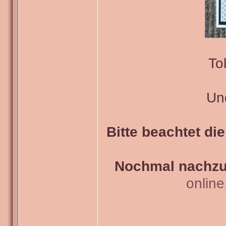
To
Und
Bitte beachtet di
Nochmal nachzul
onlin